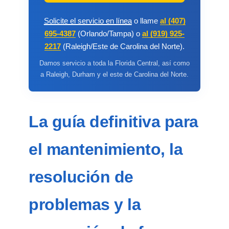
Solicite el servicio en línea
o llame
al (407)
695-4387
(Orlando/Tampa) o
al (919) 925-
2217
(Raleigh/Este de Carolina del Norte).
Damos servicio a toda la Florida Central, así como
a Raleigh, Durham y el este de Carolina del Norte.
La guía definitiva para
el mantenimiento, la
resolución de
problemas y la