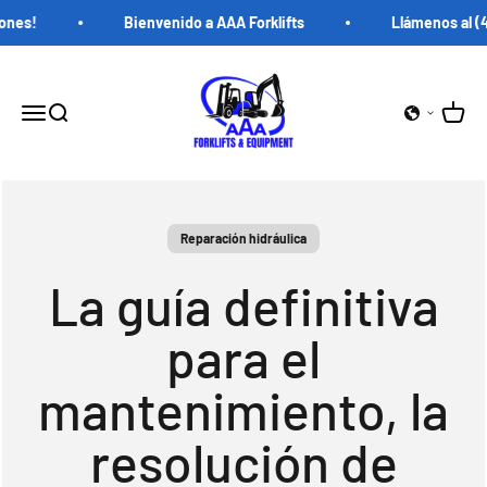
saltar al contenido
es!
Bienvenido a AAA Forklifts
Llámenos al (40
Carretillas elevadoras AAA
Carrito
Abrir menú de navegación
abrir búsqueda
Reparación hidráulica
La guía definitiva
para el
mantenimiento, la
resolución de