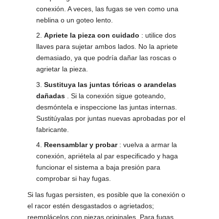
conexión. A veces, las fugas se ven como una
neblina o un goteo lento.
Apriete la pieza con cuidado
: utilice dos
llaves para sujetar ambos lados. No la apriete
demasiado, ya que podría dañar las roscas o
agrietar la pieza.
Sustituya las juntas tóricas o arandelas
dañadas
. Si la conexión sigue goteando,
desmóntela e inspeccione las juntas internas.
Sustitúyalas por juntas nuevas aprobadas por el
fabricante.
Reensamblar y probar
: vuelva a armar la
conexión, apriétela al par especificado y haga
funcionar el sistema a baja presión para
comprobar si hay fugas.
Si las fugas persisten, es posible que la conexión o
el racor estén desgastados o agrietados;
reemplácelos con piezas originales. Para fugas