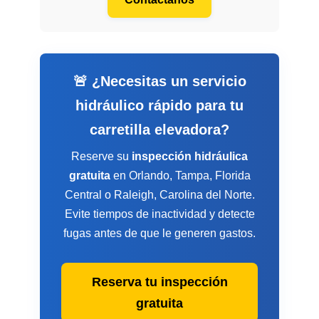
🚨 ¿Necesitas un servicio
hidráulico rápido para tu
carretilla elevadora?
Reserve su
inspección hidráulica
gratuita
en Orlando, Tampa, Florida
Central o Raleigh, Carolina del Norte.
Evite tiempos de inactividad y detecte
fugas antes de que le generen gastos.
Reserva tu inspección
gratuita