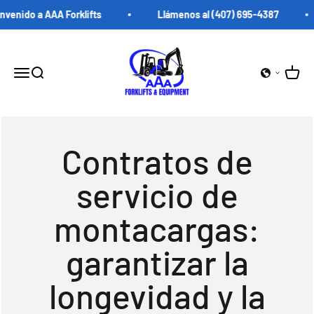
saltar al contenido
enido a AAA Forklifts
Llámenos al (407) 695-4387
Carretillas elevadoras AAA
Carrito
Abrir menú de navegación
abrir búsqueda
Contratos de
servicio de
montacargas:
garantizar la
longevidad y la