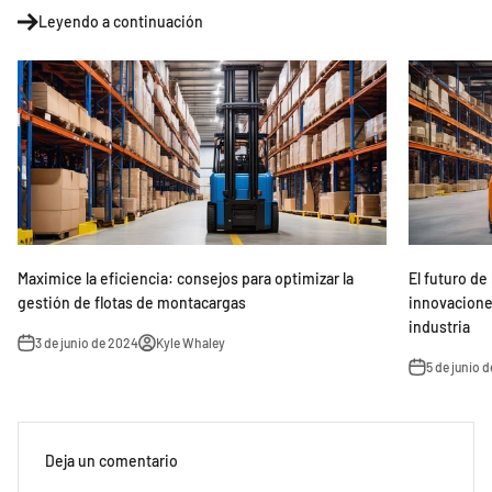
Leyendo a continuación
Maximice la eficiencia: consejos para optimizar la
El futuro de
gestión de flotas de montacargas
innovacione
industria
3 de junio de 2024
Kyle Whaley
5 de junio 
Deja un comentario